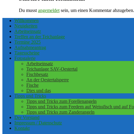
Du musst
angemeldet
sein, um einen Kommentar abzugeben
Willkommen
Neuigkeiten
Arbeitseinsatz
Treffen an der Teichanlage
Termine 2025
Aufnahmeantrag
Tagesscheine
Fotogalerie
Arbeitseinsatz
Teichanlage SAV-Oestertal
Fischbesatz
An der Oestertalsperre
Fische
Dies und das
Tipps und Tricks
Tipps und Tricks zum Forellenangeln
Tipps und Tricks zum Feedern auf Weissfisch und auf Fo
Tipps und Tricks zum Zanderangeln
Der Vorstand
Impressum / Datenschutz
Kontakt