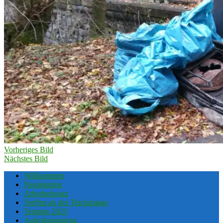
Vorheriges Bild
Nächstes Bild
Willkommen
Neuigkeiten
Arbeitseinsatz
Treffen an der Teichanlage
Termine 2025
Aufnahmeantrag