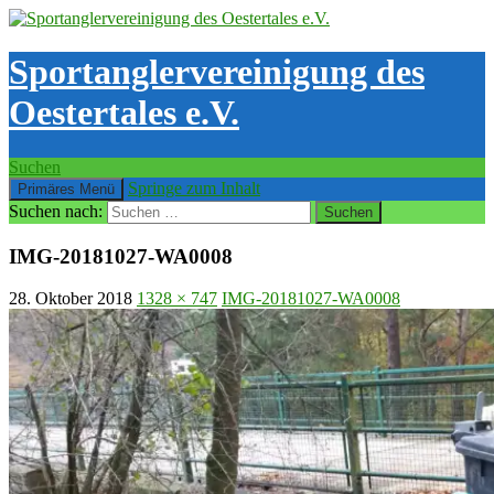
Sportanglervereinigung des
Oestertales e.V.
Suchen
Springe zum Inhalt
Primäres Menü
Suchen nach:
IMG-20181027-WA0008
28. Oktober 2018
1328 × 747
IMG-20181027-WA0008