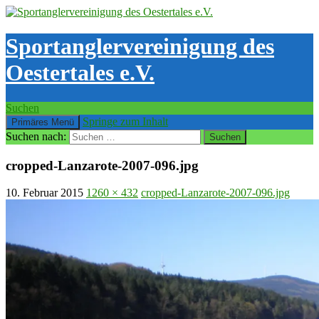
Sportanglervereinigung des
Oestertales e.V.
Suchen
Springe zum Inhalt
Primäres Menü
Suchen nach:
cropped-Lanzarote-2007-096.jpg
10. Februar 2015
1260 × 432
cropped-Lanzarote-2007-096.jpg