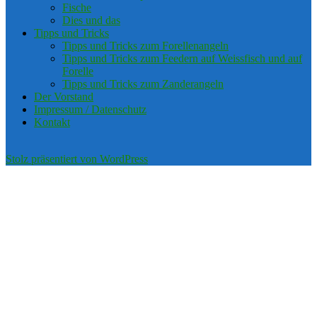
Fische
Dies und das
Tipps und Tricks
Tipps und Tricks zum Forellenangeln
Tipps und Tricks zum Feedern auf Weissfisch und auf
Forelle
Tipps und Tricks zum Zanderangeln
Der Vorstand
Impressum / Datenschutz
Kontakt
Stolz präsentiert von WordPress