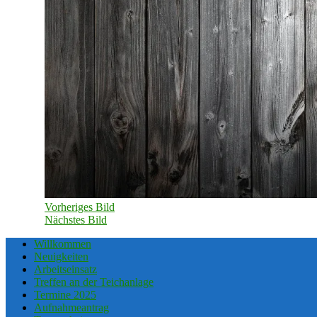
Vorheriges Bild
Nächstes Bild
Willkommen
Neuigkeiten
Arbeitseinsatz
Treffen an der Teichanlage
Termine 2025
Aufnahmeantrag