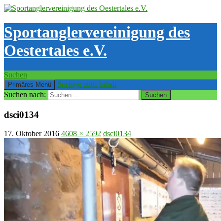
Sportanglervereinigung des
Oestertales e.V.
Suchen
Springe zum Inhalt
Primäres Menü
Suchen nach:
dsci0134
17. Oktober 2016
4608 × 2592
dsci0134