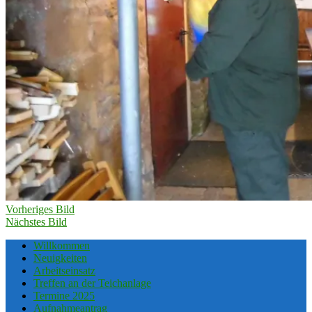
Vorheriges Bild
Nächstes Bild
Willkommen
Neuigkeiten
Arbeitseinsatz
Treffen an der Teichanlage
Termine 2025
Aufnahmeantrag